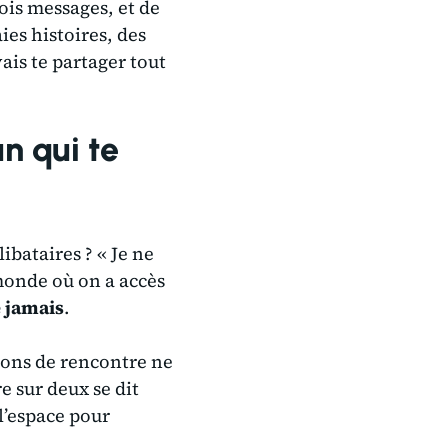
ois messages, et de
ies histoires, des
vais te partager tout
n qui te
libataires ?
« Je ne
monde où on a accès
e jamais
.
ions de rencontre ne
e sur deux se dit
 l’espace pour