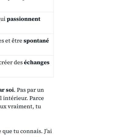
qui
passionnent
es et être
spontané
créer des
échanges
r soi
. Pas par un
l intérieur. Parce
veux vraiment, tu
e que tu connais. J’ai