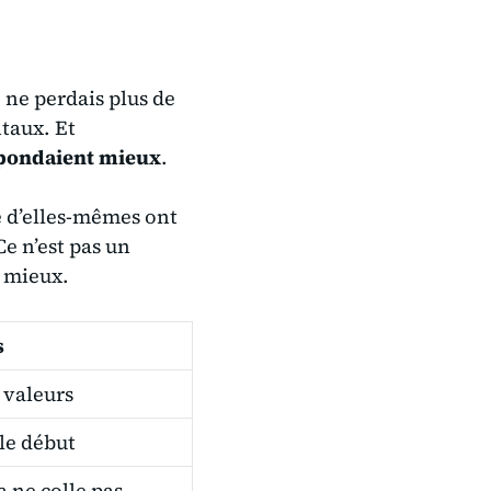
e ne perdais plus de
taux. Et
spondaient mieux
.
 d’elles-mêmes ont
Ce n’est pas un
s mieux.
s
 valeurs
 le début
a ne colle pas