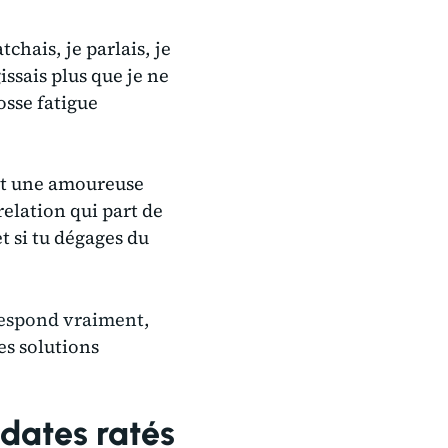
tchais, je parlais, je
gissais plus que je ne
osse fatigue
eut une amoureuse
relation qui part de
et si tu dégages du
rrespond vraiment
,
es solutions
 dates ratés