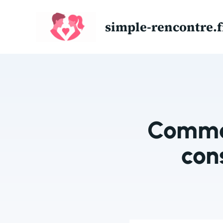
Aller
au
simple-rencontre.f
contenu
Commen
con