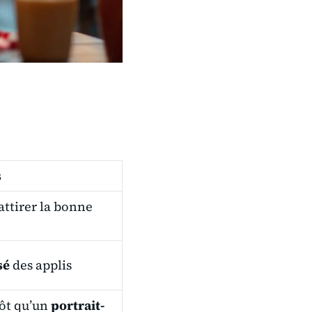
s
attirer la bonne
sé
des applis
tôt qu’un
portrait-